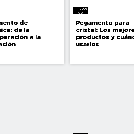
12
minutos
de
lectura
mento de
Pegamento para
ica: de la
cristal: Los mejor
peración a la
productos y cuán
ación
usarlos
6