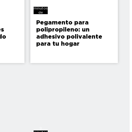
7
minutos
de
lectura
Pegamento para
es
polipropileno: un
do
adhesivo polivalente
para tu hogar
9