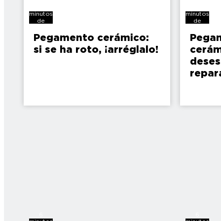
7
5
minutos
minutos
de
de
lectura
lectura
Pegamento cerámico:
Pega
si se ha roto, ¡arréglalo!
cerám
deses
repar
6
6