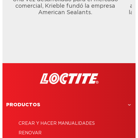
comercial, Krieble fundó la empresa
am
American Sealants.
las
PRODUCTOS
CREAR Y HACER MANUALIDADES
RENOVAR