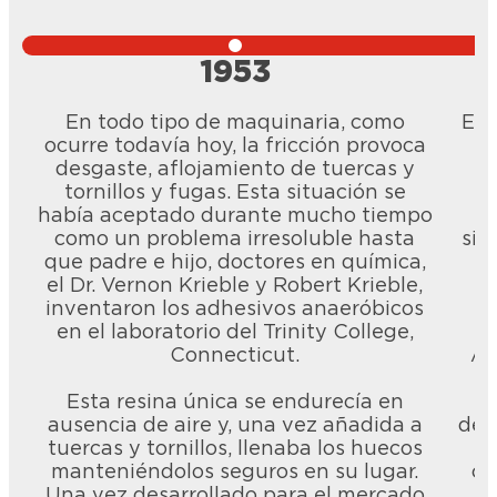
1953
En todo tipo de maquinaria, como
En 
ocurre todavía hoy, la fricción provoca
c
desgaste, aflojamiento de tuercas y
d
tornillos y fugas. Esta situación se
m
había aceptado durante mucho tiempo
b
como un problema irresoluble hasta
sis
que padre e hijo, doctores en química,
d
el Dr. Vernon Krieble y Robert Krieble,
inventaron los adhesivos anaeróbicos
en el laboratorio del Trinity College,
Connecticut.
A 
Esta resina única se endurecía en
ausencia de aire y, una vez añadida a
des
tuercas y tornillos, llenaba los huecos
manteniéndolos seguros en su lugar.
co
Una vez desarrollado para el mercado