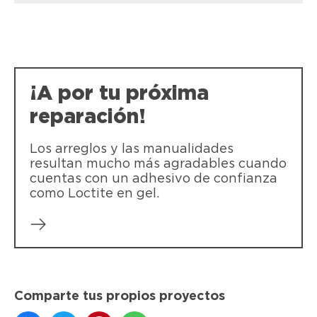
LOCTITE SG3 Power Gel es un adhesivo
LOCTITE Super Glue-3 Power Gel Control
LOCTITE Super Glue-3 Power Gel Mini
instantáneo extrafuerte y rapido para
LOCTITE Super Glue Power Gel -
Trio - Para materiales flexibles y
uniones flexibles , resistente a golpes y
Uniones fuertes y precisas incluso en
superficies verticales
vibraciones.
materiales flexibles
¡A por tu próxima
reparación!
Los arreglos y las manualidades
resultan mucho más agradables cuando
cuentas con un adhesivo de confianza
como Loctite en gel.
Comparte tus propios proyectos