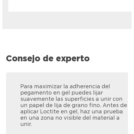
Consejo de experto
Para maximizar la adherencia del
pegamento en gel puedes lijar
suavemente las superficies a unir con
un papel de lija de grano fino. Antes de
aplicar Loctite en gel, haz una prueba
en una zona no visible del material a
unir.
LOCTITE SG3 Power Gel
LOCTITE SG3 Power Gel Monodosis