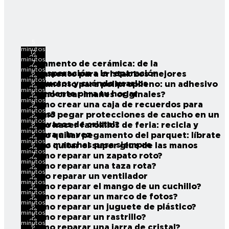
5
minutos
12
de
minutos
7
Pegamento de cerámica: de la
lectura
de
minutos
desesperación a la reparación
6
Pegamento para cristal: Los mejores
lectura
de
minutos
productos y cuándo usarlos
6
Pegamento para polipropileno: un adhesivo
lectura
de
minutos
polivalente para tu hogar
6
¿Cómo crear imanes originales?
lectura
de
minutos
9
¿Cómo crear una caja de recuerdos para
lectura
de
minutos
viajes?
5
¿Cómo pegar protecciones de caucho en un
lectura
de
minutos
posavasos de cristal?
8
Cómo hacer farolillos de feria: recicla y
lectura
de
minutos
decora a la vez
5
Cómo quitar pegamento del parquet: líbrate
lectura
de
minutos
de las manchas para siempre
6
Cómo quitar el super glue de las manos
lectura
de
minutos
7
¿Cómo reparar un zapato roto?
lectura
de
minutos
6
¿Cómo reparar una taza rota?
lectura
de
minutos
6
Cómo reparar un ventilador
lectura
de
minutos
6
¿Cómo reparar el mango de un cuchillo?
lectura
de
minutos
6
¿Cómo reparar un marco de fotos?
lectura
de
minutos
6
¿Cómo reparar un juguete de plástico?
lectura
de
minutos
5
¿Cómo reparar un rastrillo?
lectura
de
minutos
6
¿Cómo reparar una jarra de cristal?
lectura