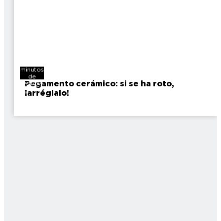
7
minutos
de
Pegamento cerámico: si se ha roto,
lectura
¡arréglalo!