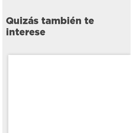
Quizás también te
interese
LOCTITE SG3 Limpia Pegamento
LOCTITE Limpia Pegamento - Elimina
restos de pegamento y manchas en
cualquier material