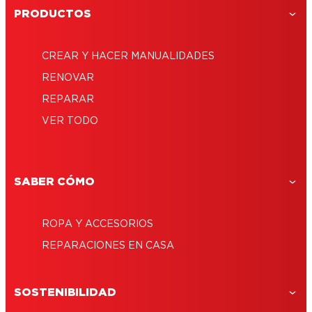
PRODUCTOS
CREAR Y HACER MANUALIDADES
¿Cómo reparar un marco de fotos?
RENOVAR
¿Cómo reparar un juguete de plástico?
REPARAR
¿Cómo reparar un zapato roto?
¿Cómo reparar una figura de porcelana?
VER TODO
¿Cómo reparar un mango de paraguas?
¿Cómo reparar un rastrillo?
¿Cómo reparar unos zapatos?
SABER CÓMO
ROPA Y ACCESORIOS
REPARACIONES EN CASA
SOSTENIBILIDAD