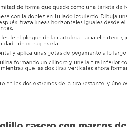
a mitad de forma que quede como una tarjeta de fe
esa con la doblez en tu lado izquierdo. Dibuja una
espués, traza líneas horizontales iguales desde el 
antes.
desde el pliegue de la cartulina hacia el exterior, 
cuidado de no superarla.
ontal y aplica unas gotas de pegamento a lo largo d
ina formando un cilindro y une la tira inferior co
, mientras que las dos tiras verticales ahora forma
en los dos extremos de la tira restante, y únelos a
olillo casero con marcos de