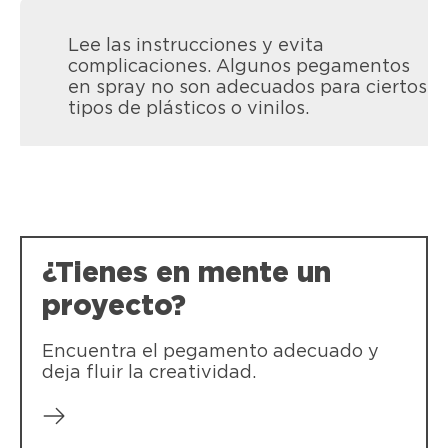
Lee las instrucciones y evita
complicaciones. Algunos pegamentos
en spray no son adecuados para ciertos
tipos de plásticos o vinilos.
LOCTITE SG3 XXL
LOCTITE Super Glue-3 Creative
LOCTITE Super Glue-3 XXL - Ideal para
LOCTITE Super Glue-3 Creative Pen -
un uso frecuente en superficies
¿Tienes en mente un
Pensado para aplicaciones muy precisas
extensas
proyecto?
Encuentra el pegamento adecuado y
deja fluir la creatividad.