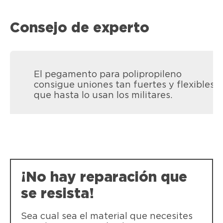
Consejo de experto
El pegamento para polipropileno
consigue uniones tan fuertes y flexibles
que hasta lo usan los militares.
LOCTITE SG3 Plásticos Difíciles
¡No hay reparación que
LOCTITE SG3 Plásticos Difíciles es una
cola transparente y líquida para todo
se resista!
tipo de plásticos acompañado de un
activador de secado inmediato.
Sea cual sea el material que necesites