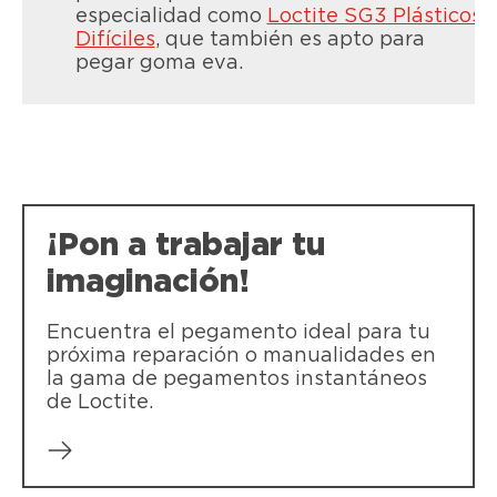
especialidad como
Loctite SG3 Plásticos
Difíciles
, que también es apto para
LOCTITE SG3 Plásticos Difíciles
pegar goma eva.
LOCTITE Super Glue-3 Power Gel Control
LOCTITE SG3 Plásticos Difíciles es una
LOCTITE Super Glue Power Gel -
cola transparente y líquida para todo
Uniones fuertes y precisas incluso en
tipo de plásticos acompañado de un
materiales flexibles
activador de secado inmediato.
¡Pon a trabajar tu
imaginación!
Encuentra el pegamento ideal para tu
próxima reparación o manualidades en
la gama de pegamentos instantáneos
de Loctite.