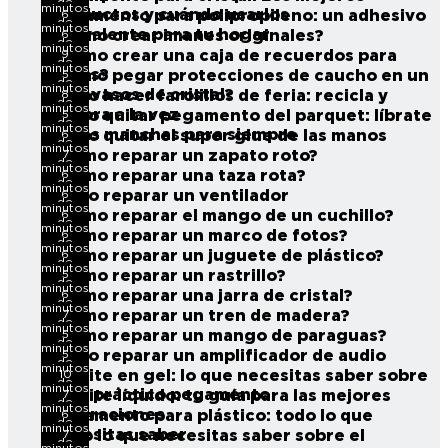
de
minutos
productos y cuándo usarlos
6
Pegamento para polipropileno: un adhesivo
lectura
de
minutos
polivalente para tu hogar
6
¿Cómo crear imanes originales?
lectura
de
minutos
9
¿Cómo crear una caja de recuerdos para
lectura
de
minutos
viajes?
5
¿Cómo pegar protecciones de caucho en un
lectura
de
minutos
posavasos de cristal?
8
Cómo hacer farolillos de feria: recicla y
lectura
de
minutos
decora a la vez
5
Cómo quitar pegamento del parquet: líbrate
lectura
de
minutos
de las manchas para siempre
6
Cómo quitar el super glue de las manos
lectura
de
minutos
7
¿Cómo reparar un zapato roto?
lectura
de
minutos
6
¿Cómo reparar una taza rota?
lectura
de
minutos
6
Cómo reparar un ventilador
lectura
de
minutos
6
¿Cómo reparar el mango de un cuchillo?
lectura
de
minutos
6
¿Cómo reparar un marco de fotos?
lectura
de
minutos
6
¿Cómo reparar un juguete de plástico?
lectura
de
minutos
5
¿Cómo reparar un rastrillo?
lectura
de
minutos
6
¿Cómo reparar una jarra de cristal?
lectura
de
minutos
7
¿Cómo reparar un tren de madera?
lectura
de
minutos
5
¿Cómo reparar un mango de paraguas?
lectura
de
minutos
5
Cómo reparar un amplificador de audio
lectura
de
minutos
10
Loctite en gel: lo que necesitas saber sobre
lectura
de
minutos
este práctico pegamento
7
Loctite líquido: tu guía para las mejores
lectura
de
minutos
reparaciones
6
Pegamento para plástico: todo lo que
lectura
de
minutos
necesitas saber
7
Todo lo que necesitas saber sobre el
lectura
de
minutos