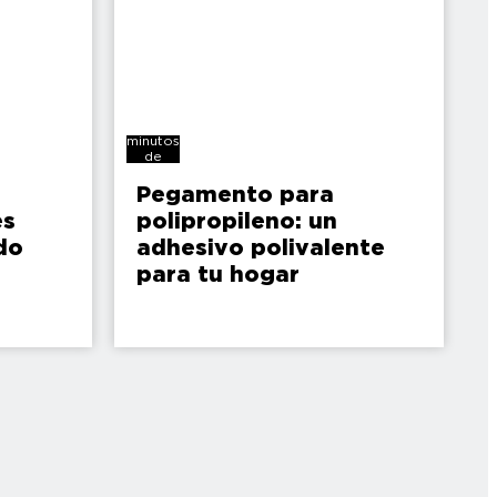
7
minutos
de
lectura
Pegamento para
es
polipropileno: un
do
adhesivo polivalente
para tu hogar