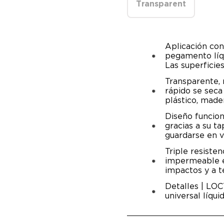
Transparent
Aplicación con
pegamento líqu
Las superficie
Transparente, 
rápido se seca
plástico, made
Diseño funcion
gracias a su t
guardarse en ve
Triple resiste
impermeable es 
impactos y a t
Detalles | LO
universal líqui