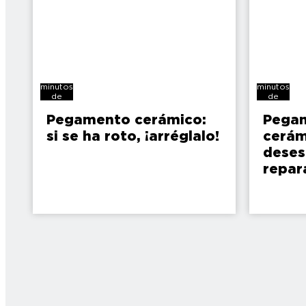
7
5
minutos
minutos
de
de
lectura
lectura
Pegamento cerámico:
Pega
si se ha roto, ¡arréglalo!
cerám
deses
repar