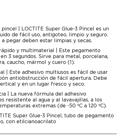
 pincel | LOCTITE Super Glue-3 Pincel es un
ido de fácil uso, antigoteo, limpio y seguro.
s a pegar deben estar limpias y secas.
rápido y multimaterial | Este pegamento
 en 3 segundos. Sirve para metal, porcelana,
ra, caucho, mármol y cuero (1).
al | Este adhesivo multiusos es fácil de usar
apón antiobstrucción de fácil apertura. Debe
rtical y en un lugar fresco y seco.
ncia | La nueva fórmula del adhesivo
resistente al agua y al lavavajillas, a los
emperaturas extremas (de -50 ºC a 120 ºC).
CTITE Super Glue-3 Pincel, tubo de pegamento
do, con etilcianoacrilato