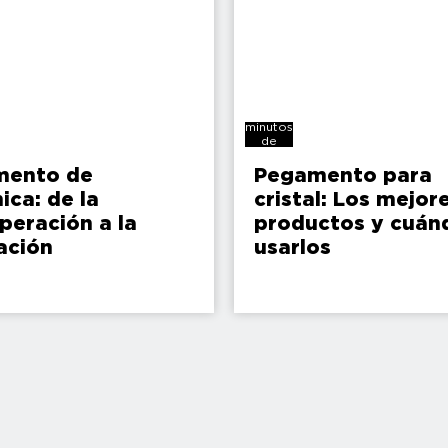
12
minutos
de
lectura
mento de
Pegamento para
ica: de la
cristal: Los mejor
peración a la
productos y cuán
ación
usarlos