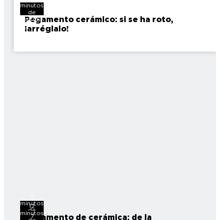
minutos
de
Pegamento cerámico: si se ha roto,
lectura
¡arréglalo!
5
minutos
12
de
minutos
7
Pegamento de cerámica: de la
lectura