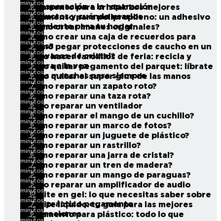
de
minutos
desesperación a la reparación
6
Pegamento para cristal: Los mejores
lectura
de
minutos
productos y cuándo usarlos
6
Pegamento para polipropileno: un adhesivo
lectura
de
minutos
polivalente para tu hogar
6
¿Cómo crear imanes originales?
lectura
de
minutos
9
¿Cómo crear una caja de recuerdos para
lectura
de
minutos
viajes?
5
¿Cómo pegar protecciones de caucho en un
lectura
de
minutos
posavasos de cristal?
8
Cómo hacer farolillos de feria: recicla y
lectura
de
minutos
decora a la vez
5
Cómo quitar pegamento del parquet: líbrate
lectura
de
minutos
de las manchas para siempre
6
Cómo quitar el super glue de las manos
lectura
de
minutos
7
¿Cómo reparar un zapato roto?
lectura
de
minutos
6
¿Cómo reparar una taza rota?
lectura
de
minutos
6
Cómo reparar un ventilador
lectura
de
minutos
6
¿Cómo reparar el mango de un cuchillo?
lectura
de
minutos
6
¿Cómo reparar un marco de fotos?
lectura
de
minutos
6
¿Cómo reparar un juguete de plástico?
lectura
de
minutos
5
¿Cómo reparar un rastrillo?
lectura
de
minutos
6
¿Cómo reparar una jarra de cristal?
lectura
de
minutos
7
¿Cómo reparar un tren de madera?
lectura
de
minutos
5
¿Cómo reparar un mango de paraguas?
lectura
de
minutos
5
Cómo reparar un amplificador de audio
lectura
de
minutos
10
Loctite en gel: lo que necesitas saber sobre
lectura
de
minutos
este práctico pegamento
7
Loctite líquido: tu guía para las mejores
lectura
de
minutos
reparaciones
6
Pegamento para plástico: todo lo que
lectura
de
minutos