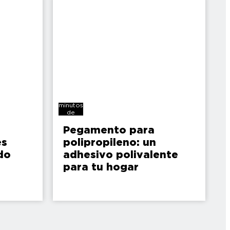
7
minutos
de
lectura
Pegamento para
es
polipropileno: un
do
adhesivo polivalente
para tu hogar