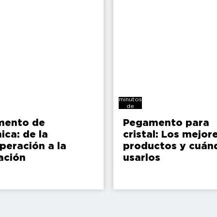
12
minutos
de
lectura
mento de
Pegamento para
ica: de la
cristal: Los mejor
peración a la
productos y cuán
ación
usarlos