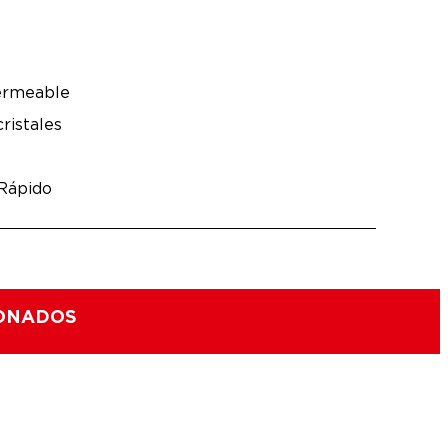
ermeable
ristales
 Rápido
IONADOS