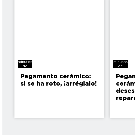
7
5
minutos
minutos
de
de
lectura
lectura
Pegamento cerámico:
Pega
si se ha roto, ¡arréglalo!
cerám
deses
repar