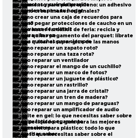
de
minutos
productos y cuándo usarlos
6
Pegamento para polipropileno: un adhesivo
lectura
de
minutos
polivalente para tu hogar
6
¿Cómo crear imanes originales?
lectura
de
minutos
9
¿Cómo crear una caja de recuerdos para
lectura
de
minutos
viajes?
5
¿Cómo pegar protecciones de caucho en un
lectura
de
minutos
posavasos de cristal?
8
Cómo hacer farolillos de feria: recicla y
lectura
de
minutos
decora a la vez
5
Cómo quitar pegamento del parquet: líbrate
lectura
de
minutos
de las manchas para siempre
6
Cómo quitar el super glue de las manos
lectura
de
minutos
7
¿Cómo reparar un zapato roto?
lectura
de
minutos
6
¿Cómo reparar una taza rota?
lectura
de
minutos
6
Cómo reparar un ventilador
lectura
de
minutos
6
¿Cómo reparar el mango de un cuchillo?
lectura
de
minutos
6
¿Cómo reparar un marco de fotos?
lectura
de
minutos
6
¿Cómo reparar un juguete de plástico?
lectura
de
minutos
5
¿Cómo reparar un rastrillo?
lectura
de
minutos
6
¿Cómo reparar una jarra de cristal?
lectura
de
minutos
7
¿Cómo reparar un tren de madera?
lectura
de
minutos
5
¿Cómo reparar un mango de paraguas?
lectura
de
minutos
5
Cómo reparar un amplificador de audio
lectura
de
minutos
10
Loctite en gel: lo que necesitas saber sobre
lectura
de
minutos
este práctico pegamento
7
Loctite líquido: tu guía para las mejores
lectura
de
minutos
reparaciones
6
Pegamento para plástico: todo lo que
lectura
de
minutos
necesitas saber
7
Todo lo que necesitas saber sobre el
lectura
de
minutos