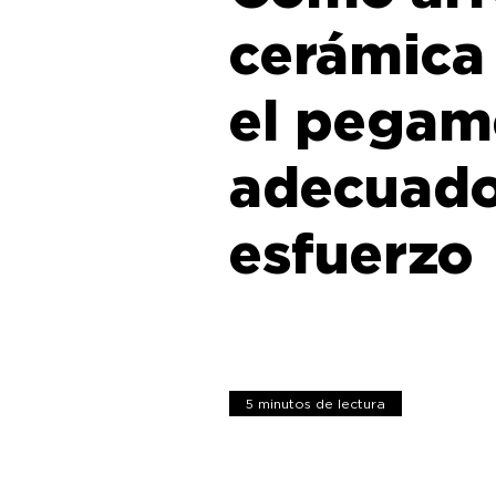
cerámica
el pegam
adecuado
esfuerzo
5 minutos de lectura