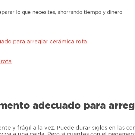
eparar lo que necesites, ahorrando tiempo y dinero
do para arreglar cerámica rota
 rota
mento adecuado para arregl
nte y frágil a la vez. Puede durar siglos en las c
eviva a una caída. Pero si cuentas con el pegame