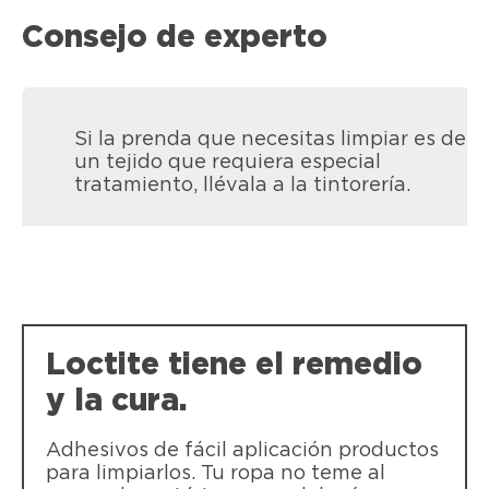
Consejo de experto
Si la prenda que necesitas limpiar es de
un tejido que requiera especial
tratamiento, llévala a la tintorería.
LOCTITE SG3 Monodosis
LOCTITE SG3 Precisión
LOCTITE SG3 Original es el adhesivo
LOCTITE Super Glue-3 Creative
LOCTITE SG3 Precisión es un adhesivo
líquido transparente instantáneo de
Loctite tiene el remedio
LOCTITE Super Glue-3 Creative Pen -
líquido transparente instantáneo con
siempre que garantiza un pegado
Pensado para aplicaciones muy precisas
boquilla extralarga para llegar a áreas
fuerte y resistente.
y la cura.
díficiles con regulación gota a gota.
Adhesivos de fácil aplicación productos
para limpiarlos. Tu ropa no teme al